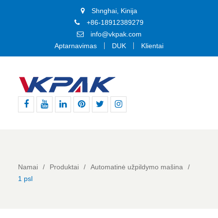
Shnghai, Kinija
+86-18912389279
info@vkpak.com
Aptarnavimas
DUK
Klientai
Facebook
Youtube
Linkedin
Pinterest
Twitter
Instagramas
Namai
Produktai
Automatinė užpildymo mašina
1 psl