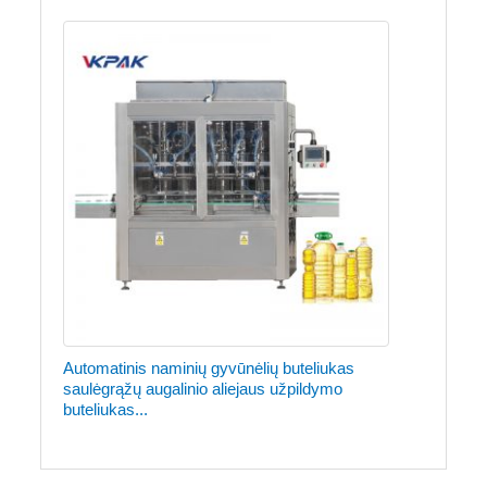
Automatinis naminių gyvūnėlių buteliukas
saulėgrąžų augalinio aliejaus užpildymo
buteliukas...